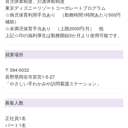
育児休業制度、介護休暇制度

東京ディズニーリゾートコーポレートプログラム

☆病児保育利用手当あり　（勤務時間1時間あたり500円
補助）

☆未満児保育手当あり　（上限2000円/月）　他

上記☆印の福利厚生は勤務開始3か月より使用可能です。
就業場所
〒394-0032

長野県岡谷市若宮1-5-27　

「やさしい手わかみや訪問看護ステーション」
募集人数
正社員1名

パート1名