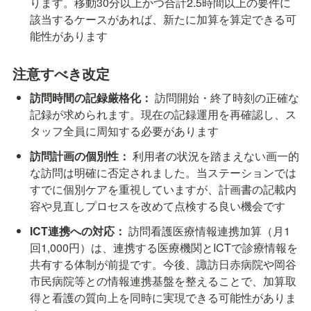
ります。移動30分以上かつ合計2.5時間以上の要件に
該当するケースがあれば、新たに加算を算定できる可
能性があります
注意すべき改定
訪問時間の記録厳格化：
 訪問開始・終了時刻の正確な
記録が求められます。現在の記録運用を再確認し、ス
タッフ全員に周知する必要があります
訪問計画の個別性：
 利用者の状況を踏まえない画一的
な訪問は明確に否定されました。当ステーションでは
すでに個別ケアを重視していますが、計画書の記載内
容や見直しプロセスを改めて点検する良い機会です
ICT連携への対応：
 訪問看護医療情報連携加算（月1
回1,000円）は、連携する医療機関とICTで診療情報を
共有する体制が前提です。今後、諏訪日赤病院や岡谷
市民病院等との情報連携基盤を整えることで、加算取
得と看護の質向上を同時に実現できる可能性がありま