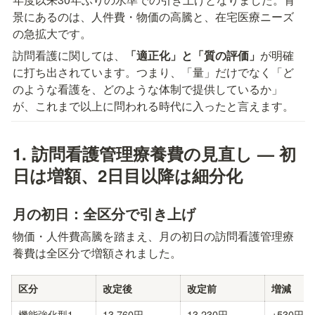
景にあるのは、人件費・物価の高騰と、在宅医療ニーズ
の急拡大です。
訪問看護に関しては、
「適正化」と「質の評価」
が明確
に打ち出されています。つまり、「量」だけでなく「ど
のような看護を、どのような体制で提供しているか」
が、これまで以上に問われる時代に入ったと言えます。
1. 訪問看護管理療養費の見直し — 初
日は増額、2日目以降は細分化
月の初日：全区分で引き上げ
物価・人件費高騰を踏まえ、月の初日の訪問看護管理療
養費は全区分で増額されました。
区分
改定後
改定前
増減
機能強化型1
13,760円
13,230円
+530円