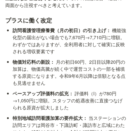
両面から注視すべきと考えています。
プラスに働く改定
訪問看護管理療養費（月の初日）の引き上げ：
 機能強
化型の届出がない場合でも7,670円→7,710円に増額。
わずかではありますが、全利用者に対して確実に反映
される増収要素です
物価対応料の新設：
 月の初日60円、2日目以降20円の
加算は、物価高騰が続く中で運営コストの一部を補填
する原資になります。令和9年6月以降は倍額となる点
も見逃せません
ベースアップ評価料の拡充：
 評価料（I）が780円
→1,050円に増額。スタッフの処遇改善に直接つなげ
られる原資が拡大しました
特別地域訪問看護加算の要件拡大：
 当ステーションの
訪問エリアは岡谷市・下諏訪町・諏訪市と広域にわた