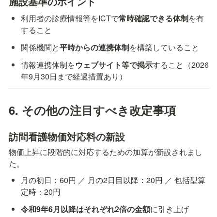
施設基準のポイント
利用者の診療情報等をICTで
常時確認できる体制
を有
すること
関係機関と
平時からの連携体制
を構築していること
情報連携体制を
ウェブサイト等で掲示
すること（2026
年9月30日まで経過措置あり）
6. その他の注目すべき改定事項
訪問看護物価対応料の新設
物価上昇に段階的に対応するための加算が新設されまし
た。
月の初日：60円 ／ 月の2日目以降：20円 ／ 包括型算
定時：20円
令和9年6月以降はそれぞれ2倍の金額
に引き上げ