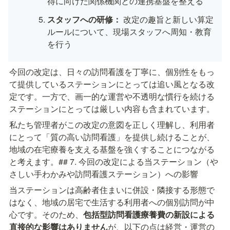
得に向けた関係機関との連携基盤を整える
スタッフへの研修：
 改定の趣旨と新しい算定
ルールについて、現場スタッフへ周知・教育
を行う
今回の改定は、日々の訪問看護を丁寧に、個別性をもっ
て提供しているステーションにとっては追い風となる改
定です。一方で、画一的な運営や不透明な慣行を続ける
ステーションにとっては厳しい内容も含まれています。
私たち管理者がこの改定の意図を正しく理解し、利用者
にとって「質の高い訪問看護」を提供し続けることが、
地域の在宅療養を支える基盤を強くすることにつながる
と考えます。## 7. 今回の改定による当ステーション（や
さしい手わかみや訪問看護ステーション）への影響
当ステーションは高齢者住まいに併設・隣接する形態で
はなく、地域の居宅で生活する利用者への個別訪問が中
心です。そのため、
包括型訪問看護療養費の新設による
直接的な影響はありません
が、以下の点は経営・運営の