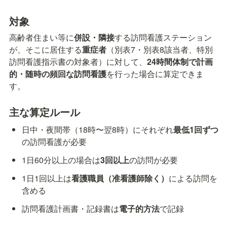
対象
高齢者住まい等に
併設・隣接
する訪問看護ステーション
が、そこに居住する
重症者
（別表7・別表8該当者、特別
訪問看護指示書の対象者）に対して、
24時間体制で計画
的・随時の頻回な訪問看護
を行った場合に算定できま
す。
主な算定ルール
日中・夜間帯（18時〜翌8時）にそれぞれ
最低1回ずつ
の訪問看護が必要
1日60分以上の場合は
3回以上
の訪問が必要
1日1回以上は
看護職員（准看護師除く）
による訪問を
含める
訪問看護計画書・記録書は
電子的方法
で記録