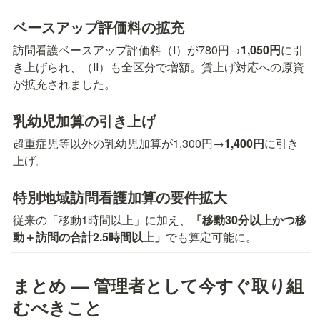
ベースアップ評価料の拡充
訪問看護ベースアップ評価料（I）が780円→
1,050円
に引
き上げられ、（II）も全区分で増額。賃上げ対応への原資
が拡充されました。
乳幼児加算の引き上げ
超重症児等以外の乳幼児加算が1,300円→
1,400円
に引き
上げ。
特別地域訪問看護加算の要件拡大
従来の「移動1時間以上」に加え、
「移動30分以上かつ移
動＋訪問の合計2.5時間以上」
でも算定可能に。
まとめ — 管理者として今すぐ取り組
むべきこと